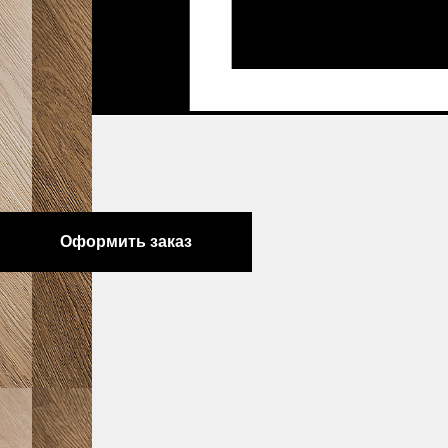
yourOrder:
total:
total:
Оформить заказ