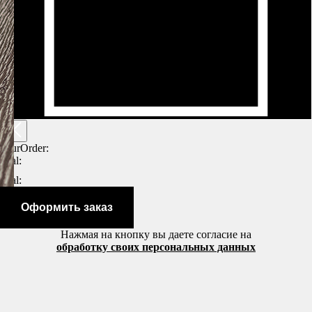
yourOrder:
total:
total:
Оформить заказ
Нажмая на кнопку вы даете согласие на
обработку своих персональных данных