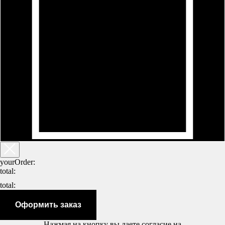
yourOrder:
total:
total:
Оформить заказ
Нажмая на кнопку вы даете согласие на