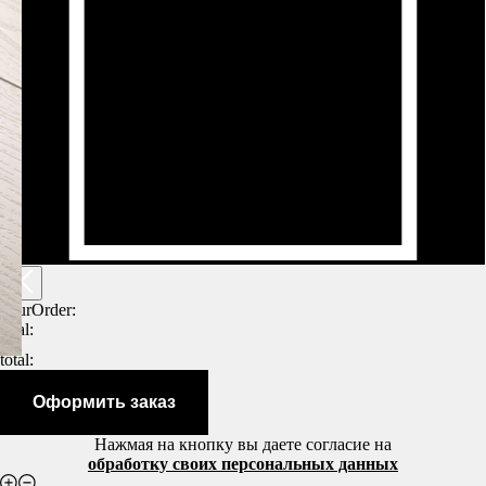
yourOrder:
total:
total:
Оформить заказ
Нажмая на кнопку вы даете согласие на
обработку своих персональных данных