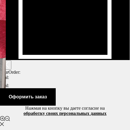
yourOrder:
total:
total:
Оформить заказ
Нажмая на кнопку вы даете согласие на
обработку своих персональных данных