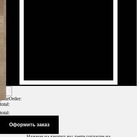
yourOrder:
total:
total:
Оформить заказ
Нажмая на кнопку вы даете согласие на